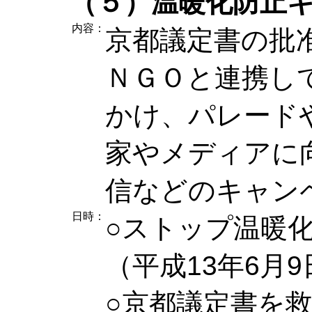
（５）温暖化防止
内容：
京都議定書の批
ＮＧＯと連携し
かけ、パレード
家やメディアに
信などのキャン
日時：
○ストップ温暖
（平成13年6月9
○京都議定書を