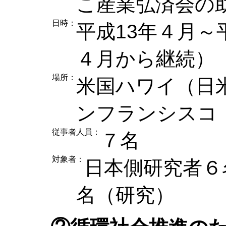
こ産業弘済会の
日時：
平成13年４月～
４月から継続）
場所：
米国ハワイ（日
ンフランシスコ
従事者人員：
７名
対象者：
日本側研究者６
名（研究）