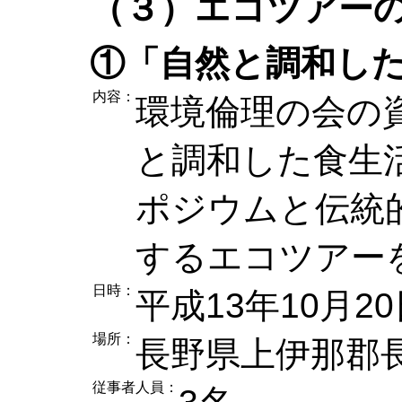
（３）エコツアー
①「自然と調和し
内容：
環境倫理の会の
と調和した食生
ポジウムと伝統
するエコツアー
日時：
平成13年10月2
場所：
長野県上伊那郡
従事者人員：