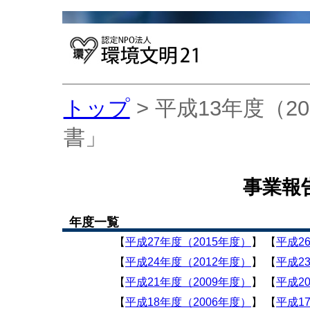
トップ
>
平成13年度（2
書」