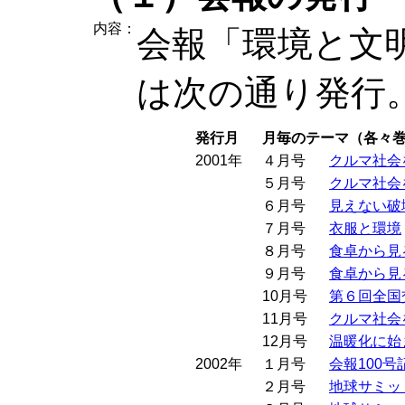
内容：
会報「環境と文
は次の通り発行
発行月
月毎のテーマ（各々
2001年
４月号
クルマ社会
５月号
クルマ社会
６月号
見えない破
７月号
衣服と環境
８月号
食卓から見
９月号
食卓から見
10月号
第６回全国
11月号
クルマ社会
12月号
温暖化に始
2002年
１月号
会報100号
２月号
地球サミッ