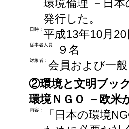
環境倫理 －日
発行した。
日時：
平成13年10月2
従事者人員：
９名
対象者：
会員および一般
②環境と文明ブッ
環境ＮＧＯ －欧米
内容：
「日本の環境N