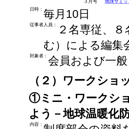
３月号
地球サミッ
日時：
毎月10日
従事者人員：
２名専従、８
む）による編集
対象者：
会員および一般
（２）ワークショ
①ミニ・ワークショ
よう－地球温暖化
内容：