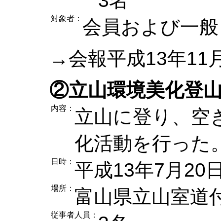
3名
対象者：
会員および一般
→会報平成13年11
②立山環境美化登
内容：
立山に登り、空
化活動を行った
日時：
平成13年7月20
場所：
富山県立山室道
従事者人員：