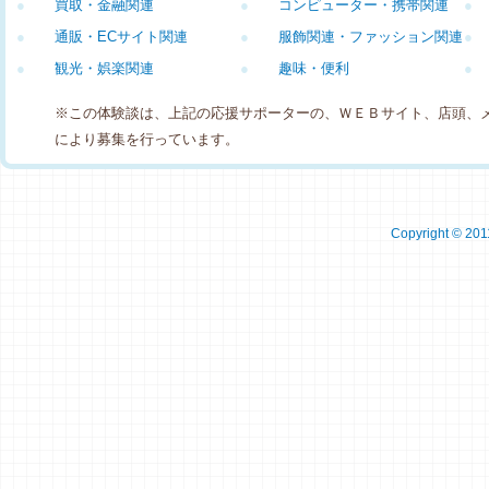
●
買取・金融関連
●
コンピューター・携帯関連
●
●
通販・ECサイト関連
●
服飾関連・ファッション関連
●
●
観光・娯楽関連
●
趣味・便利
●
※この体験談は、上記の応援サポーターの、ＷＥＢサイト、店頭、
により募集を行っています。
Copyright © 2011