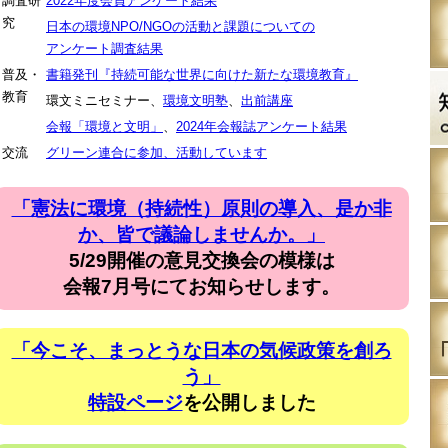
調査研
2022年度会員アンケート結果
究
日本の環境NPO/NGOの活動と課題についての
アンケート調査結果
普及・
書籍発刊『持続可能な世界に向けた新たな環境教育』
教育
環文ミニセミナー、
環境文明塾
、
出前講座
会報「環境と文明」
、
2024年会報誌アンケート結果
交流
グリーン連合に参加、活動しています
「憲法に環境（持続性）原則の導入、是か非
か、皆で議論しませんか。」
5/29開催の意見交換会の模様は
会報7月号にてお知らせします。
「今こそ、まっとうな日本の気候政策を創ろ
う」
特設ページ
を公開しました