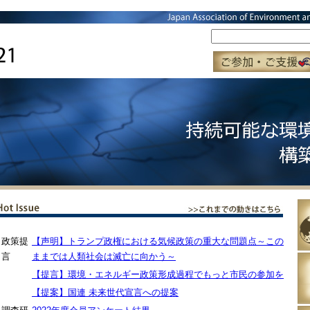
政策提
【声明】トランプ政権における気候政策の重大な問題点～この
言
ままでは人類社会は滅亡に向かう～
【提言】環境・エネルギー政策形成過程でもっと市民の参加を
【提案】国連 未来世代宣言への提案